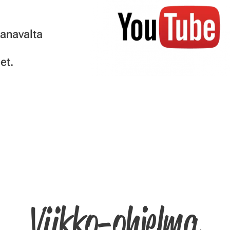
anavalta
et.
Viikko-ohjelma