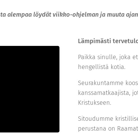
ulta alempaa löydät viikko-ohjelman ja muuta aja
Lämpimästi tervetu
Paikka sinulle, joka et
hengellistä kotia.
Seurakuntamme koostu
kanssamatkaajista, j
Kristukseen.
Sitoudumme kristillis
perustana on Raamat