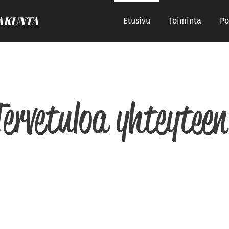
AKUNTA
Etusivu
Toiminta
Po
Tervetuloa yhteyteen