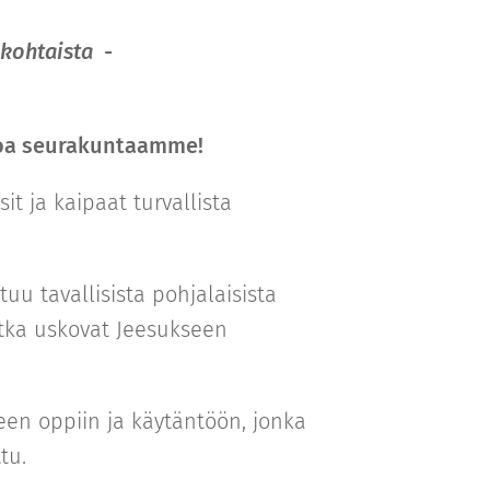
nkohtaista
-
loa seurakuntaamme!
sit ja kaipaat turvallista
u tavallisista pohjalaisista
otka uskovat Jeesukseen
een oppiin ja käytäntöön, jonka
tu.