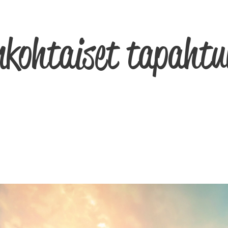
nkohtaiset tapaht