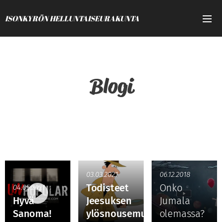
ISONKYRÖN HELLUNTAISEURAKUNTA
Blogi
03.03.2021
06.12.2018
Todisteet
Onko
04.05.2021
Hyvä
Jeesuksen
Jumala
Sanoma!
ylösnousemuksesta
olemassa?
09.10.2018
17.08.2018