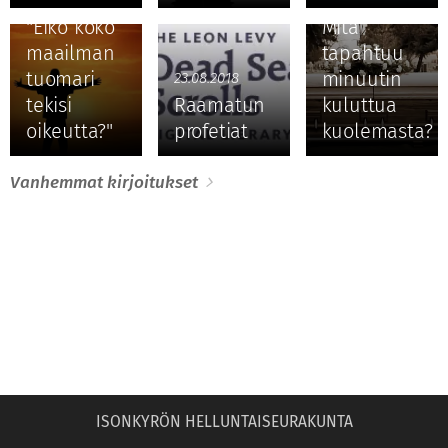
"Eikö koko
Mitä
maailman
tapahtuu
tuomari
minuutin
23.08.2018
tekisi
Raamatun
kuluttua
oikeutta?"
profetiat
kuolemasta?
Vanhemmat kirjoitukset
ISONKYRÖN HELLUNTAISEURAKUNTA